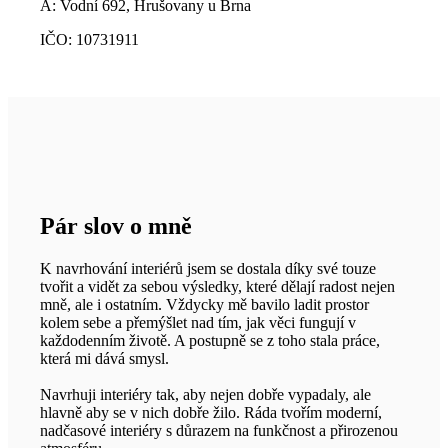
A: Vodní 692, Hrušovany u Brna
IČO: 10731911
Pár slov o mně
K navrhování interiérů jsem se dostala díky své touze
tvořit a vidět za sebou výsledky, které dělají radost nejen
mně, ale i ostatním. Vždycky mě bavilo ladit prostor
kolem sebe a přemýšlet nad tím, jak věci fungují v
každodenním životě. A postupně se z toho stala práce,
která mi dává smysl.
Navrhuji interiéry tak, aby nejen dobře vypadaly, ale
hlavně aby se v nich dobře žilo. Ráda tvořím moderní,
nadčasové interiéry s důrazem na funkčnost a přirozenou