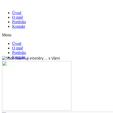
Úvod
O mně
Portfolio
Kontakt
Menu
Úvod
O mně
Portfolio
Kontakt
Navrhuji interiéry …
s Vámi