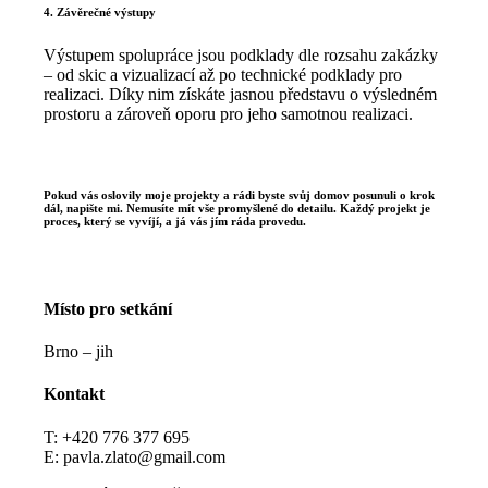
4. Závěrečné výstupy
Výstupem spolupráce jsou podklady dle rozsahu zakázky
– od skic a vizualizací až po technické podklady pro
realizaci. Díky nim získáte jasnou představu o výsledném
prostoru a zároveň oporu pro jeho samotnou realizaci.
Pokud vás oslovily moje projekty a rádi byste svůj domov posunuli o krok
dál, napište mi. Nemusíte mít vše promyšlené do detailu. Každý projekt je
proces, který se vyvíjí, a já vás jím ráda provedu.
Místo pro setkání
Brno – jih
Kontakt
T: +420 776 377 695
E: pavla.zlato@gmail.com