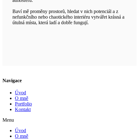
atmosféru.
Baví mě proměny prostorů, hledat v nich potenciál a z
nefunkčního nebo chaotického interiéru vytvářet krásná a
útulná místa, která ladí a dobře fungují.
Navigace
Úvod
O mně
Portfolio
Kontakt
Menu
Úvod
O mně